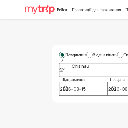
Рейси
Пропозиції для проживання
П
Повернення
В один кінець
Ск
З
Chisinau
Відправлення
Повернен