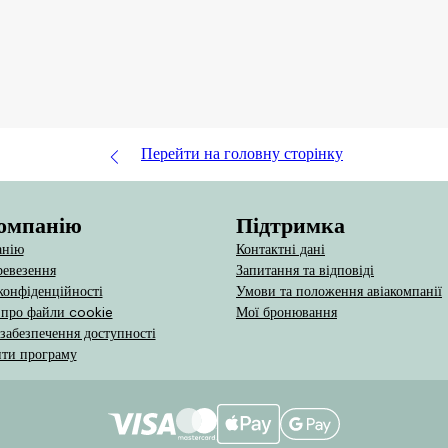
Перейти на головну сторінку
омпанію
Підтримка
анію
Контактні дані
евезення
Запитання та відповіді
конфіденційності
Умови та положення авіакомпанії
 про файли cookie
Мої бронювання
 забезпечення доступності
ити програму